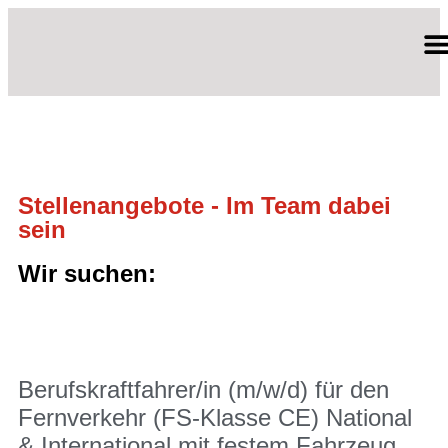
TRUCK SE
BUDDE N
Stellenangebote - Im Team dabei
sein
Wir suchen:
Berufskraftfahrer/in (m/w/d) für den
Fernverkehr (FS-Klasse CE) National
& International mit festem Fahrzeug